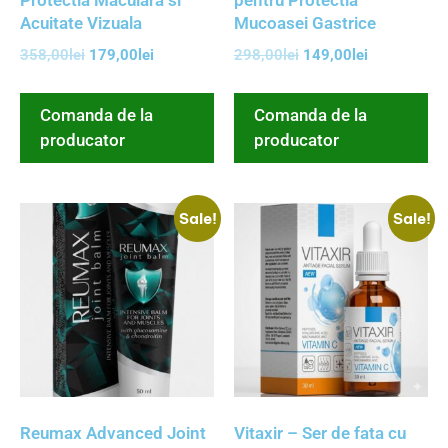
Acuitate Vizuala
Mucoasei Gastrice
358,00
lei
179,00
lei
298,00
lei
149,00
lei
Comanda de la
Comanda de la
producator
producator
Sale!
Sale!
Reumax Advanced Joint
Vitaxir – Ser de fata cu