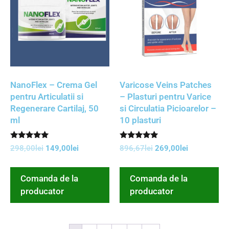
NanoFlex – Crema Gel
Varicose Veins Patches
pentru Articulatii si
– Plasturi pentru Varice
Regenerare Cartilaj, 50
si Circulatia Picioarelor –
ml
10 plasturi
Rated
Rated
298,00
lei
149,00
lei
896,67
lei
269,00
lei
5.00
5.00
out of 5
out of 5
Comanda de la
Comanda de la
producator
producator