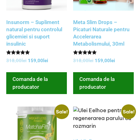
Insunorm – Supliment
Meta Slim Drops –
natural pentru controlul
Picaturi Naturale pentru
glicemiei si suport
Accelerarea
insulinic
Metabolismului, 30ml
Rated
Rated
318,00
lei
159,00
lei
318,00
lei
159,00
lei
5.00
5.00
out of 5
out of 5
Comanda de la
Comanda de la
producator
producator
Sale!
Sale!