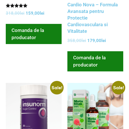
Cardio Nova – Formula
Avansata pentru
Rated
318,00
lei
159,00
lei
5.00
Protectie
out of 5
Cardiovasculara si
Comanda de la
Vitalitate
producator
358,00
lei
179,00
lei
Comanda de la
producator
Sale!
Sale!