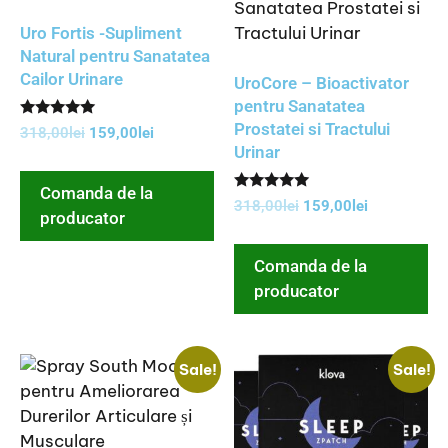
Uro Fortis -Supliment
Natural pentru Sanatatea
Cailor Urinare
UroCore – Bioactivator
pentru Sanatatea
Prostatei si Tractului
Rated
318,00
lei
159,00
lei
5.00
Urinar
out of 5
Comanda de la
Rated
318,00
lei
159,00
lei
5.00
producator
out of 5
Comanda de la
producator
Sale!
Sale!