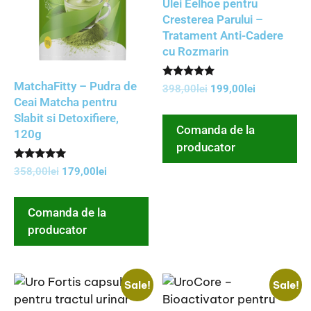
Ulei Eelhoe pentru
Cresterea Parului –
Tratament Anti-Cadere
cu Rozmarin
MatchaFitty – Pudra de
Rated
398,00
lei
199,00
lei
5.00
Ceai Matcha pentru
out of 5
Slabit si Detoxifiere,
Comanda de la
120g
producator
Rated
358,00
lei
179,00
lei
5.00
out of 5
Comanda de la
producator
Sale!
Sale!