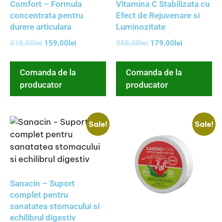
Comfort – Formula
Vitamina C Stabilizata cu
concentrata pentru
Efect de Rejuvenare si
durere articulara
Luminozitate
318,00
lei
159,00
lei
358,00
lei
179,00
lei
Comanda de la
Comanda de la
producator
producator
Sale!
Sale!
Sanacin – Suport
complet pentru
sanatatea stomacului si
echilibrul digestiv