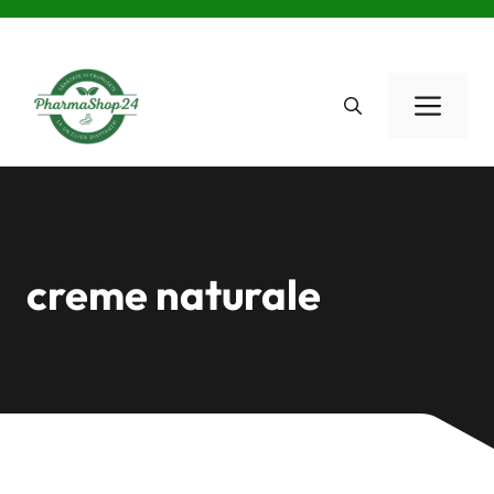
Skip
to
content
Men
creme naturale