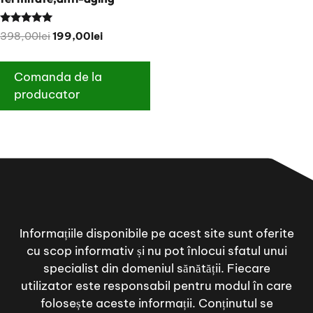
Rated
Original
Current
398,00
lei
199,00
lei
5.00
out of 5
price
price
was:
is:
Comanda de la
398,00lei.
199,00lei.
producator
Informațiile disponibile pe acest site sunt oferite
cu scop informativ și nu pot înlocui sfatul unui
specialist din domeniul sănătății. Fiecare
utilizator este responsabil pentru modul în care
folosește aceste informații. Conținutul se