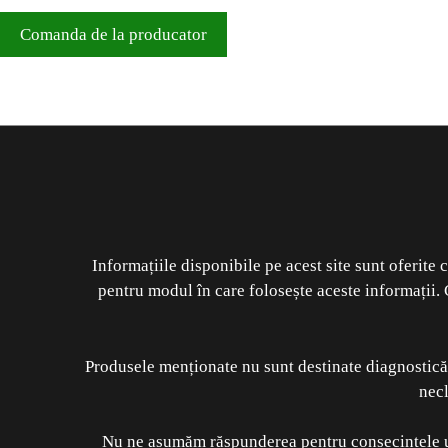
was:
is:
Comanda de la producator
298,00lei.
149,00lei.
Informațiile disponibile pe acest site sunt oferite 
pentru modul în care folosește aceste informații. 
Produsele menționate nu sunt destinate diagnosticării
necl
Nu ne asumăm răspunderea pentru consecințele util