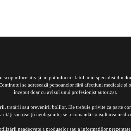
cu scop informativ și nu pot înlocui sfatul unui specialist din do
Conținutul se adresează persoanelor fără afecțiuni medicale și or
început doar cu avizul unui profesionist autorizat.
, tratării sau prevenirii bolilor. Ele trebuie privite ca parte co
arități sau reacții neobișnuite, se recomandă consultarea medic
izării neadecvate a produselor sau a informațiilor prezentate. 