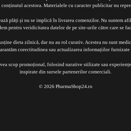
conținutul acestora. Materialele cu caracter publicitar nu repr
ză plăți și nu se implică în livrarea comenzilor. Nu suntem afilia
m pentru veridicitatea datelor de pe site-urile către care se fac
ține dieta zilnică, dar nu au rol curativ. Acestea nu sunt medi
rantăm corectitudinea sau actualizarea informațiilor furnizate
vea scop promoțional, folosind narative stilizate sau experiențe
inspirate din sursele partenerilor comerciali.
© 2026 PharmaShop24.ro