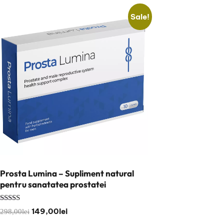
Sale!
Prosta Lumina – Supliment natural
pentru sanatatea prostatei
Rated
Original
149,00
lei
Current
298,00
lei
5.00
out of 5
price
price