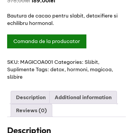
Original
Current
378,00
lei
189,00
lei
price
price
was:
is:
Bautura de cacao pentru slabit, detoxifiere si
378,00lei.
189,00lei.
echilibru hormonal.
A
Comanda de la producator
l
t
e
SKU:
MAGICOA001
Categories:
Slăbit
,
r
Suplimente
Tags:
detox
,
hormoni
,
magicoa
,
n
slăbire
a
t
Description
Additional information
i
v
Reviews (0)
e
:
Description