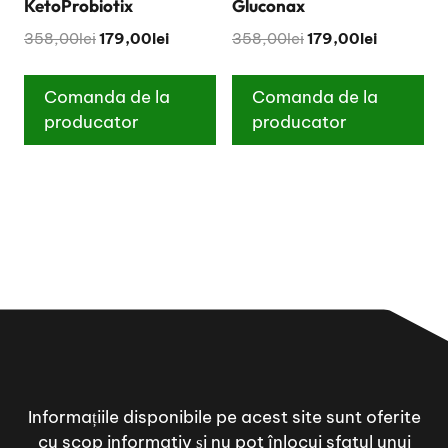
KetoProbiotix
Gluconax
Original
Current
Original
Current
358,00
lei
179,00
lei
358,00
lei
179,00
lei
price
price
price
price
was:
is:
was:
is:
Comanda de la
Comanda de la
358,00lei.
179,00lei.
358,00lei.
179,00lei.
producator
producator
Informațiile disponibile pe acest site sunt oferite
cu scop informativ și nu pot înlocui sfatul unui