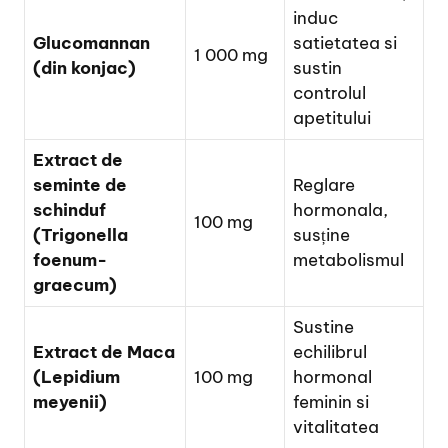
induc
Glucomannan
satietatea si
1 000 mg
(din konjac)
sustin
controlul
apetitului
Extract de
seminte de
Reglare
schinduf
hormonala,
100 mg
(Trigonella
susține
foenum-
metabolismul
graecum)
Sustine
Extract de Maca
echilibrul
(Lepidium
100 mg
hormonal
meyenii)
feminin si
vitalitatea