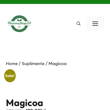
Skip
to
content
Men
Home
/
Suplimente
/ Magicoa
Sale!
Magicoa