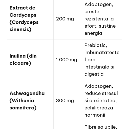
Adaptogen,
Extract de
creste
Cordyceps
200 mg
rezistenta la
(Cordyceps
efort, sustine
sinensis)
energia
Prebiotic,
imbunatateste
Inulina (din
1 000 mg
flora
cicoare)
intestinala si
digestia
Adaptogen,
Ashwagandha
reduce stresul
(Withania
300 mg
si anxietatea,
somnifera)
echilibreaza
hormonii
Fibre solubile,