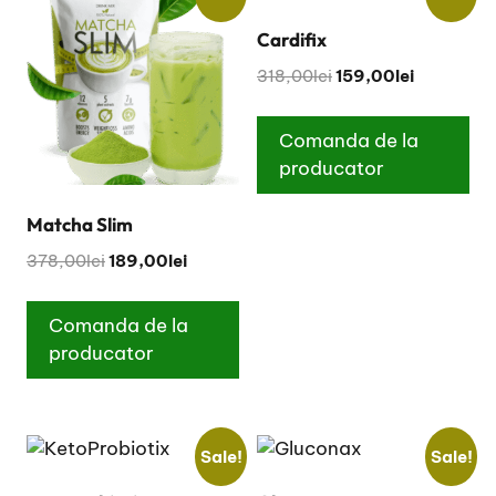
n
Cardifix
a
t
Original
Current
318,00
lei
159,00
lei
i
price
price
v
was:
is:
Comanda de la
e
318,00lei.
159,00lei.
producator
:
Matcha Slim
Original
Current
378,00
lei
189,00
lei
price
price
was:
is:
Comanda de la
378,00lei.
189,00lei.
producator
Sale!
Sale!