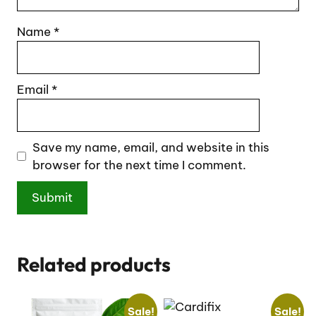
Name
*
Email
*
Save my name, email, and website in this
browser for the next time I comment.
A
l
Related products
t
e
r
Sale!
Sale!